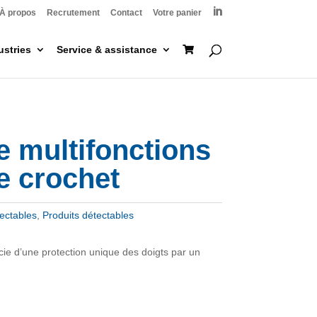

À propos
Recrutement
Contact
Votre panier
ustries
Service & assistance
e multifonctions
e crochet
tectables
,
Produits détectables
cie d’une protection unique des doigts par un