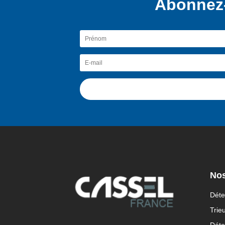
Abonnez-
Nos
Déte
Trie