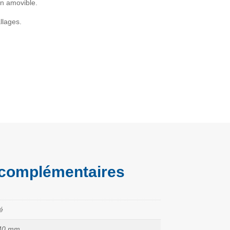
on amovible.
llages.
 complémentaires
té
 40 mm