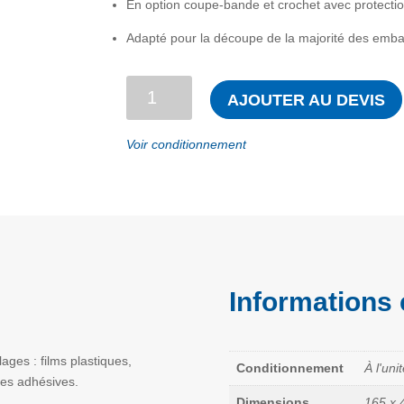
En option coupe-bande et crochet avec protecti
Adapté pour la découpe de la majorité des emba
quantité
AJOUTER AU DEVIS
de
Cutter
Voir conditionnement
détectable
multifonctions
SK109
avec
lame
crochet
Informations
ges : films plastiques,
Conditionnement
À l'uni
des adhésives.
Dimensions
165 x