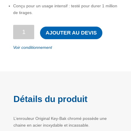
Conçu pour un usage intensif : testé pour durer 1 million
de tirages.
quantité
AJOUTER AU DEVIS
de
Enrouleur
Voir conditionnement
Key-
Bak
Original
chromé
Détails du produit
L’enrouleur Original Key-Bak chromé possède une
chaine en acier inoxydable et incassable.