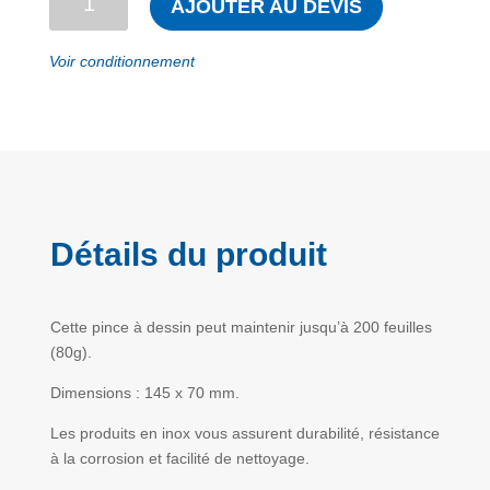
AJOUTER AU DEVIS
de
Pince
Voir conditionnement
à
dessin
145
mm
Détails du produit
Cette pince à dessin peut maintenir jusqu’à 200 feuilles
(80g).
Dimensions : 145 x 70 mm.
Les produits en inox vous assurent durabilité, résistance
à la corrosion et facilité de nettoyage.