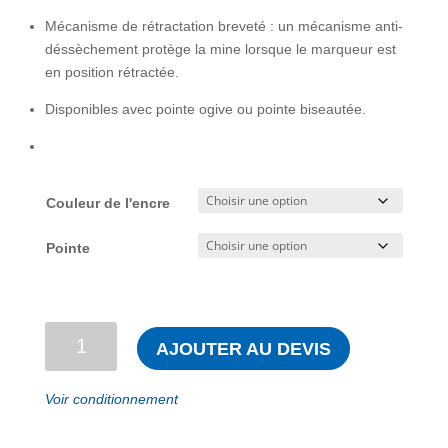
Mécanisme de rétractation breveté : un mécanisme anti-
déssèchement protège la mine lorsque le marqueur est
en position rétractée.
Disponibles avec pointe ogive ou pointe biseautée.
Couleur de l'encre
Pointe
quantité
AJOUTER AU DEVIS
de
Marqueur
Voir conditionnement
détectable
rétractable
permanent