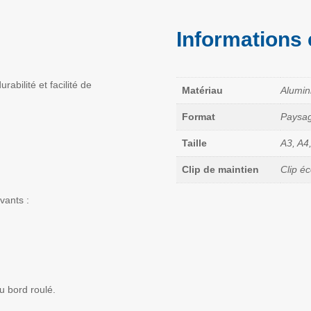
Informations
abilité et facilité de
Matériau
Alumin
Format
Paysag
Taille
A3, A4
Clip de maintien
Clip é
vants :
u bord roulé.