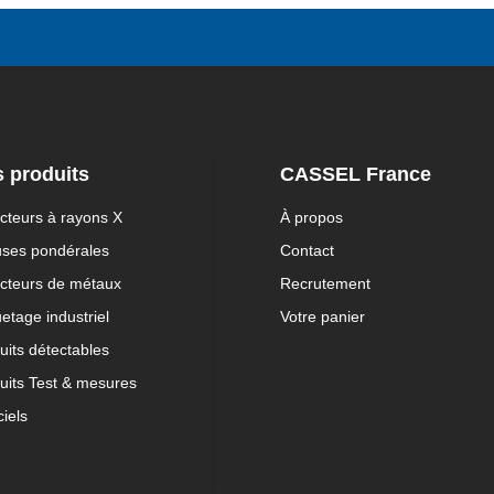
 produits
CASSEL France
cteurs à rayons X
À propos
uses pondérales
Contact
cteurs de métaux
Recrutement
uetage industriel
Votre panier
uits détectables
uits Test & mesures
ciels