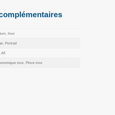
 complémentaires
ium, Inox
e, Portrait
, A5
conomique inox, Pince inox