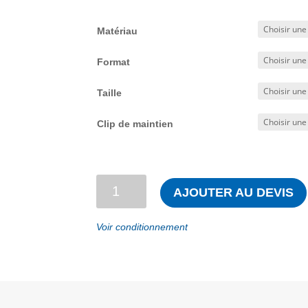
Matériau
Format
Taille
Clip de maintien
quantité
AJOUTER AU DEVIS
de
Porte-
Voir conditionnement
bloc
en
inox
ou
aluminium