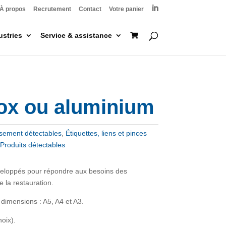

À propos
Recrutement
Contact
Votre panier
ustries
Service & assistance
nox ou aluminium
ssement détectables
,
Étiquettes, liens et pinces
,
Produits détectables
éveloppés pour répondre aux besoins des
 la restauration.
 dimensions : A5, A4 et A3.
oix).