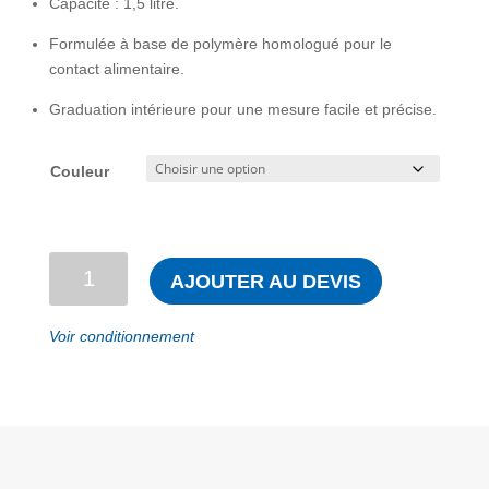
Capacité : 1,5 litre.
Formulée à base de polymère homologué pour le
contact alimentaire.
Graduation intérieure pour une mesure facile et précise.
Couleur
quantité
AJOUTER AU DEVIS
de
Pelle
Voir conditionnement
à
farine
en
plastique
détectable
forme